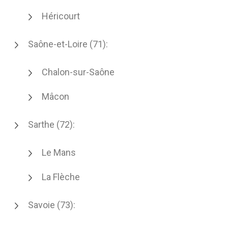
Héricourt
Saône-et-Loire (71):
Chalon-sur-Saône
Mâcon
Sarthe (72):
Le Mans
La Flèche
Savoie (73):